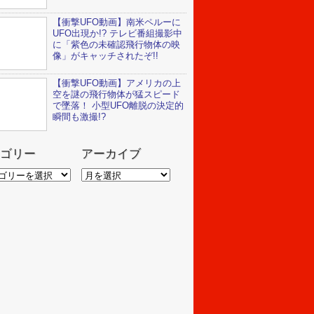
【衝撃UFO動画】南米ペルーに
UFO出現か!? テレビ番組撮影中
に「紫色の未確認飛行物体の映
像」がキャッチされたぞ!!
【衝撃UFO動画】アメリカの上
空を謎の飛行物体が猛スピード
で墜落！ 小型UFO離脱の決定的
瞬間も激撮!?
ゴリー
アーカイブ
ア
ー
カ
イ
ブ