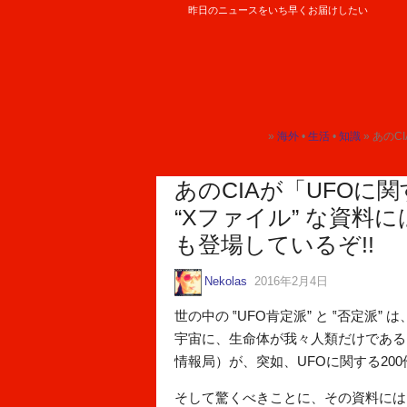
昨日のニュースをいち早くお届けしたい
ロケットニュース24
»
海外
•
生活
•
知識
» あのCIA
トップ
トップ
トップ
あのCIAが「UFOに
“Xファイル” な資料
も登場しているぞ!!
Nekolas
2016年2月4日
世の中の ‟UFO肯定派” と ‟否定
宇宙に、生命体が我々人類だけである
情報局）が、突如、UFOに関する2
そして驚くべきことに、その資料には