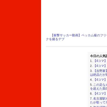
【衝撃サッカー動画】ベッカム級のフリ
クを蹴るデブ
今日の人気
【4コマ
【4コマ
【吉野家
は絶品だが
【4コマ
この足な
を超えた面
【4コマ
名古屋駅
たが歌って