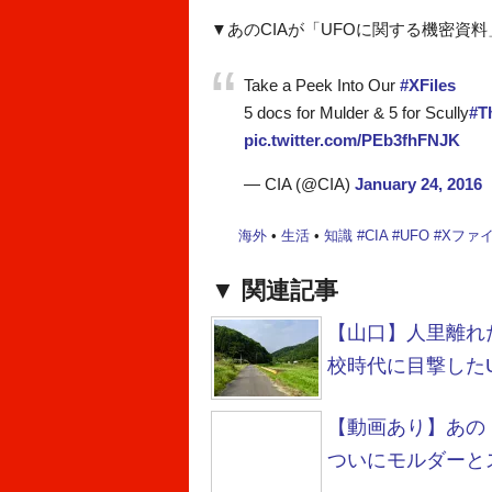
▼あのCIAが「UFOに関する機密資
Take a Peek Into Our
#XFiles
5 docs for Mulder & 5 for Scully
#T
pic.twitter.com/PEb3fhFNJK
— CIA (@CIA)
January 24, 2016
海外
•
生活
•
知識
#
CIA
#
UFO
#
Xファ
関連記事
【山口】人里離れ
校時代に目撃した
【動画あり】あの『
ついにモルダーと