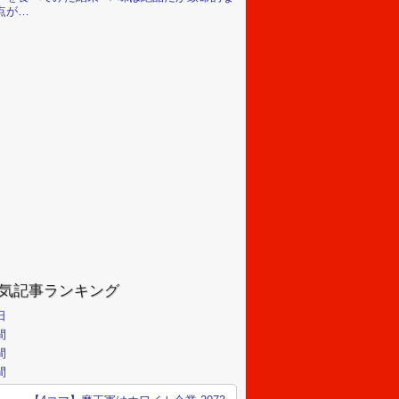
点が…
気記事ランキング
日
間
間
間