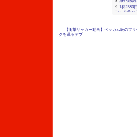
海外経験
1杯23
ン」を食べ
【急拡大
都内に初出
界に殴り込
【衝撃サッカー動画】ベッカム級のフリ
クを蹴るデブ