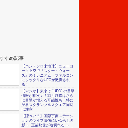
すすめ記事
【ハン・ソロ来地球】ニューヨ
ーク上空で『スター・ウォー
ズ』のミレニアム・ファルコン
にソックリなUFOが激撮され
る！
【マジか】東京で “UFO” の目撃
情報が相次ぐ / 11月以降はさら
に目撃が増える可能性も…特に
渋谷スクランブルスクエア周辺
は注意
【隠ぺい？】国際宇宙ステーシ
ョンのライブ映像にUFOらしき
影 → 直後映像が途切れる →