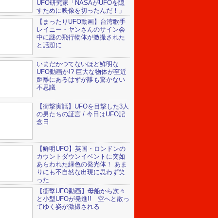
UFO研究家「NASAがUFOを隠
すために映像を切ったんだ！」
【まったりUFO動画】台湾歌手
レイニー・ヤンさんのサイン会
中に謎の飛行物体が激撮された
と話題に
いまだかつてないほど鮮明な
UFO動画か!? 巨大な物体が至近
距離にあるはずが誰も驚かない
不思議
【衝撃実話】UFOを目撃した3人
の男たちの証言 / 今日はUFO記
念日
【鮮明UFO】英国・ロンドンの
カウントダウンイベントに突如
あらわれた緑色の発光体！ あま
りにも不自然な出現に思わず笑
った
【衝撃UFO動画】母船から次々
と小型UFOが発進!! 空へと散っ
てゆく姿が激撮される