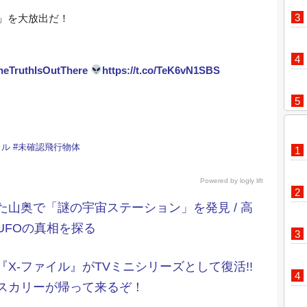
料」を大放出だ！
heTruthIsOutThere
https://t.co/TeK6vN1SBS
イル
#
未確認飛行物体
Powered by
logly lift
た山奥で「謎の宇宙ステーション」を発見 / 高
UFOの真相を探る
X‐ファイル』がTVミニシリーズとして復活!!
スカリーが帰って来るぞ！