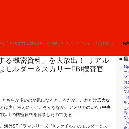
が「UFOに関する機密資料」を大放出！ リアル “Xファイル” な資料にはモルダー＆スカリーFBI捜査官も登場しているぞ!!
特
最
関する機密資料」を大放出！ リアル
1
にはモルダー＆スカリーFBI捜査官
ー
っ
何
女
て
【
派” は、どちらが多いのか気になるところだが、これだけ広大な
ル
とは少し考えにくい。そんななか、アメリカのCIA（中央
こ
店
00件以上の機密資料を解禁したのである！
て
【
、海外SFドラマシリーズ『Xファイル』のモルダー＆ス
食