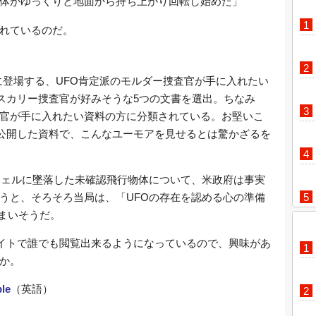
体がゆっくりと地面から持ち上がり回転し始めた」
れているのだ。
に登場する、UFO肯定派のモルダー捜査官が手に入れたい
のスカリー捜査官が好みそうな5つの文書を選出。ちなみ
官が手に入れたい資料の方に分類されている。お堅いこ
で公開した資料で、こんなユーモアを見せるとは驚かざるを
ズウェルに墜落した未確認飛行物体について、米政府は事実
うと、そろそろ当局は、「UFOの存在を認める心の準備
しまいそうだ。
サイトで誰でも閲覧出来るようになっているので、興味があ
か。
le
（英語）