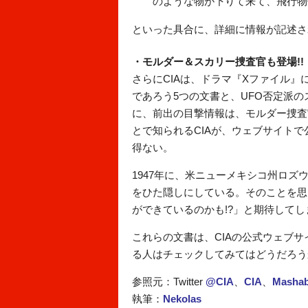
のような物が下りて来て、飛行物
といった具合に、詳細に情報が記述さ
・モルダー＆スカリー捜査官も登場!!
さらにCIAは、ドラマ『Xファイル』
であろう5つの文書と、UFO否定派
に、前出の目撃情報は、モルダー捜査
とで知られるCIAが、ウェブサイト
得ない。
1947年に、米ニューメキシコ州ロ
をひた隠しにしている。そのことを思
ができているのかも!?」と期待して
これらの文書は、CIAの公式ウェブ
る人はチェックしてみてはどうだろう
参照元：Twitter
@CIA
、
CIA
、
Mashab
執筆：
Nekolas