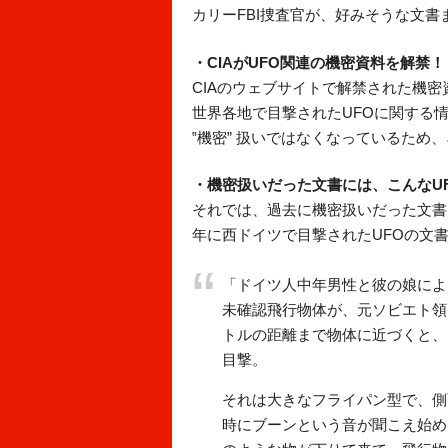
カリーFBI捜査官が、好みそうな文書
・CIAがUFO関連の機密資料を解禁！
CIAのウェブサイトで解禁された機密
世界各地で目撃されたUFOに関する情
‟機密” 扱いではなくなっているため
・機密扱いだった文書には、こんなU
それでは、過去に機密扱いだった文書に
年に西ドイツで目撃されたUFOの文
「ドイツ人中年男性と彼の娘により
未確認飛行物体が、元ソビエト領
トルの距離まで物体に近づくと、
目撃。
それは大きなフライパン型で、側
時にブーンという音が聞こえ始め