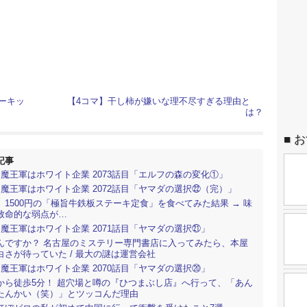
ーキッ
【4コマ】干し柿が嫌いな理不尽すぎる理由と
は？
お
記事
】魔王軍はホワイト企業 2073話目「エルフの森の変化①」
】魔王軍はホワイト企業 2072話目「ヤマダの選択㉒（完）」
】1500円の「極旨牛鉄板ステーキ定食」を食べてみた結果 → 味
致命的な弱点が…
】魔王軍はホワイト企業 2071話目「ヤマダの選択㉑」
んですか？ 名古屋のミステリー専門書店に入ってみたら、本屋
白さが待っていた / 最大の謎は運営会社
】魔王軍はホワイト企業 2070話目「ヤマダの選択⑳」
から徒歩5分！ 超穴場と噂の『ひつまぶし店』へ行って、「あん
たんかい（笑）」とツッコんだ理由