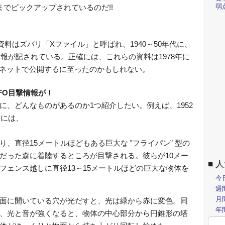
弱
までピックアップされているのだ!!
資料はズバリ「Xファイル」と呼ばれ、1940～50年代に、
報が記されている。正確には、これらの資料は1978年に
、ネットで公開するに至ったのかもしれない。
FO目撃情報が！
、どんなものがあるのか1つ紹介したい。例えば、1952
書には、
、直径15メートルほどもある巨大な ‟フライパン” 型の
だった森に着陸するところが目撃される。彼らが10メー
人
フェンス越しに直径13～15メートルほどの巨大な物体を
今
週
月
面に開いている穴が光だすと、光は緑から赤に変色。同
年
、光と音が強くなると、物体の中心部分から円錐形の塔