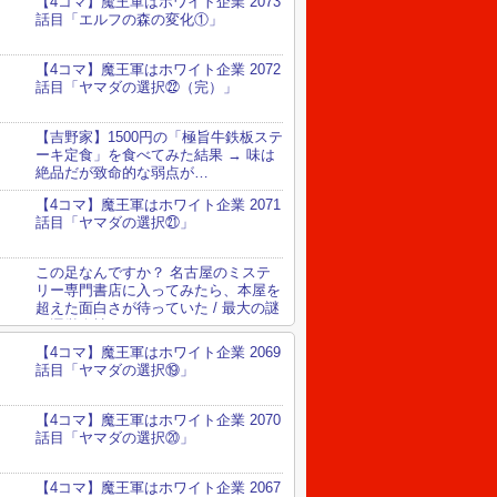
【4コマ】魔王軍はホワイト企業 2073
話目「エルフの森の変化①」
【4コマ】魔王軍はホワイト企業 2072
話目「ヤマダの選択㉒（完）」
【吉野家】1500円の「極旨牛鉄板ステ
ーキ定食」を食べてみた結果 → 味は
絶品だが致命的な弱点が…
【4コマ】魔王軍はホワイト企業 2071
話目「ヤマダの選択㉑」
この足なんですか？ 名古屋のミステ
リー専門書店に入ってみたら、本屋を
超えた面白さが待っていた / 最大の謎
は運営会社
【4コマ】魔王軍はホワイト企業 2069
話目「ヤマダの選択⑲」
【4コマ】魔王軍はホワイト企業 2070
話目「ヤマダの選択⑳」
【4コマ】魔王軍はホワイト企業 2067