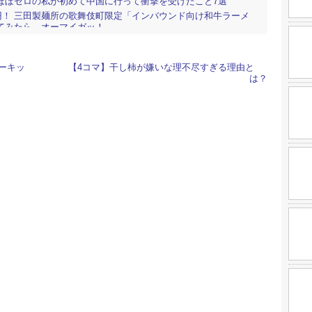
ほぼゼロの私が初めて中国に行って衝撃を受けたこと7選
80円！ 三田製麺所の歌舞伎町限定「インバウンド向け和牛ラーメ
てみたら…オーマイガッ！
】『銀だこ』のホットランド傘下「厚切りとんかつ よし平」が
店！ ご飯（3種）・味噌汁（2種）・漬物食べ放題でとんかつ業
み！
ーキッ
【4コマ】干し柿が嫌いな理不尽すぎる理由と
は？