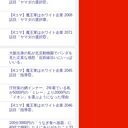
話目「ヤマダの選択⑰」
【4コマ】魔王軍はホワイト企業 2068
話目「ヤマダの選択⑱」
【4コマ】魔王軍はホワイト企業 2071
話目「ヤマダの選択㉑」
大阪出身の私が北京動物園でパンダを
見た正直な感想「近鉄線沿いにいっぱ
いいる」
【4コマ】魔王軍はホワイト企業 2045
話目「指導㉑」
汗対策の網インナー、2年着ている私
が5000円の「ミレー」より2000円の
「イオン」を選ぶようになった理由
【4コマ】魔王軍はホワイト企業 2046
話目「指導㉒」
100分3980円の「うなぎ食べ放題」に
40代で挑戦した人にありがちなこと33