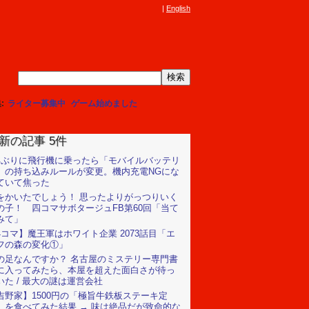
English
集
ライター募集中
ゲーム始めました
新の記事 5件
年ぶりに飛行機に乗ったら「モバイルバッテリ
」の持ち込みルールが変更。機内充電NGにな
ていて焦った
をかいたでしょう！ 思ったよりがっつりいく
の子！ 四コマサボタージュFB第60回「当て
みて」
4コマ】魔王軍はホワイト企業 2073話目「エ
フの森の変化①」
の足なんですか？ 名古屋のミステリー専門書
に入ってみたら、本屋を超えた面白さが待っ
いた / 最大の謎は運営会社
吉野家】1500円の「極旨牛鉄板ステーキ定
」を食べてみた結果 → 味は絶品だが致命的な