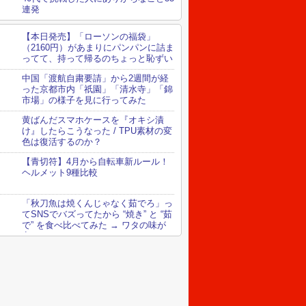
連発
【本日発売】「ローソンの福袋」
（2160円）があまりにパンパンに詰ま
ってて、持って帰るのちょっと恥ずい
中国「渡航自粛要請」から2週間が経
った京都市内「祇園」「清水寺」「錦
市場」の様子を見に行ってみた
黄ばんだスマホケースを『オキシ漬
け』したらこうなった / TPU素材の変
色は復活するのか？
【青切符】4月から自転車新ルール！
ヘルメット9種比較
「秋刀魚は焼くんじゃなく茹でろ」っ
てSNSでバズってたから “焼き” と “茹
で” を食べ比べてみた → ワタの味が
変わってる！