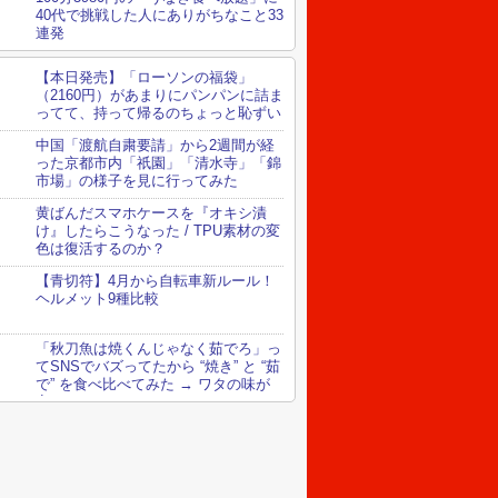
40代で挑戦した人にありがちなこと33
連発
【本日発売】「ローソンの福袋」
（2160円）があまりにパンパンに詰ま
ってて、持って帰るのちょっと恥ずい
中国「渡航自粛要請」から2週間が経
った京都市内「祇園」「清水寺」「錦
市場」の様子を見に行ってみた
黄ばんだスマホケースを『オキシ漬
け』したらこうなった / TPU素材の変
色は復活するのか？
【青切符】4月から自転車新ルール！
ヘルメット9種比較
「秋刀魚は焼くんじゃなく茹でろ」っ
てSNSでバズってたから “焼き” と “茹
で” を食べ比べてみた → ワタの味が
変わってる！