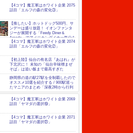
【4コマ】魔王軍はホワイト企業 2075
話目「エルフの森の変化③」
【推したい】ホットドッグ500円、サ
ンデーは盛り放題！ イオンファンタ
ジーが展開する「Feedy Diner＆
Arcade」でアメリカンダイナー気分を
【4コマ】魔王軍はホワイト企業 2074
喫してきた
話目「エルフの森の変化②」
【初上陸】仙台の有名店『あはれ』が
下北沢に！ 未知の「仙台辛味噌まぜ
そば」は追い飯まで最高すぎた
静岡県の道の駅27駅を全制覇したので
オススメ10選を紹介する / 900駅巡っ
たマニアのまとめ「深夜2時から行列
ができる道の駅」など
【4コマ】魔王軍はホワイト企業 2069
話目「ヤマダの選択⑲」
【4コマ】魔王軍はホワイト企業 2071
話目「ヤマダの選択㉑」