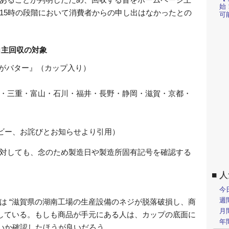
始
15時の段階において消費者からの申し出はなかったとの
可
自主回収の対象
ゃがバター』（カップ入り）
・三重・富山・石川・福井・長野・静岡・滋賀・京都・
ビー、お詫びとお知らせより引用）
対しても、念のため製造日や製造所固有記号を確認する
人
今
週
は “滋賀県の湖南工場の生産設備のネジが脱落破損し、商
月
としている。もしも商品が手元にある人は、カップの底面に
年
ていないか確認したほうが良いだろう。