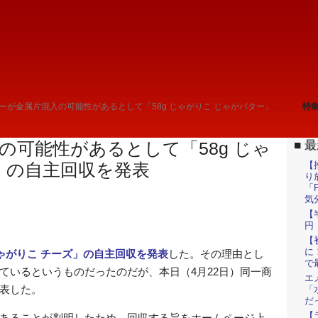
ーが金属片混入の可能性があるとして「58g じゃがりこ じゃがバター」の自主回収を発表
特
最
の可能性があるとして「58g じゃ
【
」の自主回収を発表
り
「F
気
【
円 
【
に
じゃがりこ チーズ」の自主回収を発表
した。その理由とし
で
ているというものだったのだが、本日（4月22日）同一商
エ
表した。
「
だ
【
あることが判明したため、回収する旨をホームページ上