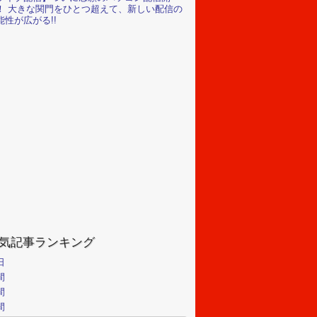
！ 大きな関門をひとつ超えて、新しい配信の
能性が広がる!!
気記事ランキング
日
間
間
間