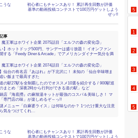
こうな
初心者にもチャンスあり！ 累計再生回数が評価
基準の動画投稿コンテストで100万円ゲットしよう
ぜッ!!
記事
】魔王軍はホワイト企業 2075話目「エルフの森の変化③」
い】ホットドッグ500円、サンデーは盛り放題！ イオンファン
する「Feedy Diner＆Arcade」でアメリカンダイナー気分を満
】魔王軍はホワイト企業 2074話目「エルフの森の変化②」
】仙台の有名店『あはれ』が下北沢に！ 未知の「仙台辛味噌ま
追い飯まで最高すぎた
道の駅27駅を全制覇したのでオススメ10選を紹介する / 900駅巡
のまとめ「深夜2時から行列ができる道の駅」など
鍋店『海底撈』の麻辣湯キットが最強のコスパ＆美味しさ！ マ
「専門店の味」が楽しめるぞ～っ!!
謎メニュー「白麻婆ライス」は何味なのか？ 1つだけ重大な注意
ら気をつけてくれ…
ドグリーンの海に感動！ 沖縄の離島「水納島」は本島から船で
真夏の楽園だった
hampionの定番ショートパンツが3850円 → 1879円 / Amazon
こうな
初心者にもチャンスあり！ 累計再生回数が評価
ル
基準の動画投稿コンテストで100万円ゲットしよう