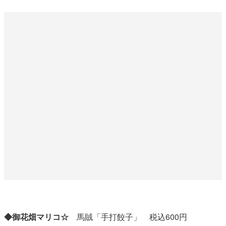
◆御花畑マリコ☆
馬賊「手打餃子」 税込600円