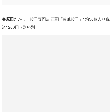
◆原田たかし
餃子専門店 正嗣「冷凍餃子」1箱30個入り税
込1200円（送料別）