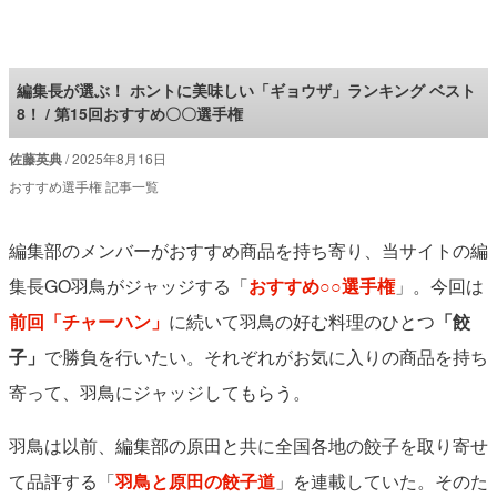
ロケットニュース24
編集長が選ぶ！ ホントに美味しい「ギョウザ」ランキング ベスト
8！ / 第15回おすすめ〇〇選手権
佐藤英典
2025年8月16日
おすすめ選手権 記事一覧
編集部のメンバーがおすすめ商品を持ち寄り、当サイトの編
集長GO羽鳥がジャッジする「
おすすめ○○選手権
」。今回は
前回「チャーハン」
に続いて羽鳥の好む料理のひとつ
「餃
子」
で勝負を行いたい。それぞれがお気に入りの商品を持ち
寄って、羽鳥にジャッジしてもらう。
羽鳥は以前、編集部の原田と共に全国各地の餃子を取り寄せ
て品評する「
羽鳥と原田の餃子道
」を連載していた。そのた