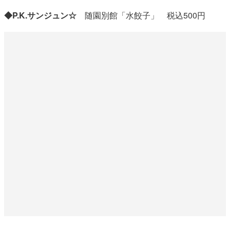
◆P.K.サンジュン☆
随園別館「水餃子」 税込500円