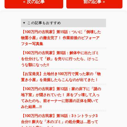
« 次の記事
前の記事 »
この記事もおすすめ
【100万円の古民家】第15話：ついに「倒壊した
物置小屋」の撤去完了！ 作業前後のビフォーア
フター写真集
【100万円の古民家】第5話：解体中に出たゴミ
を仕分けして「鉄」を売りに行ったら、けっこ
うな額になった!!
【お宝発見】土地付き100万円で買った家の「物
置き小屋」を発掘したらこんなのが出てきた！
【100万円の古民家】第12話：家の床下に「謎の
地下室」が隠されていた！ 床をブッ壊して入っ
てみたのち、前オーナーに部屋の正体を聞いて
みた結果…!!
【100万円の古民家】第16話：3トントラック3
台分!! 膨大な「木のゴミ」の処分費は…思って