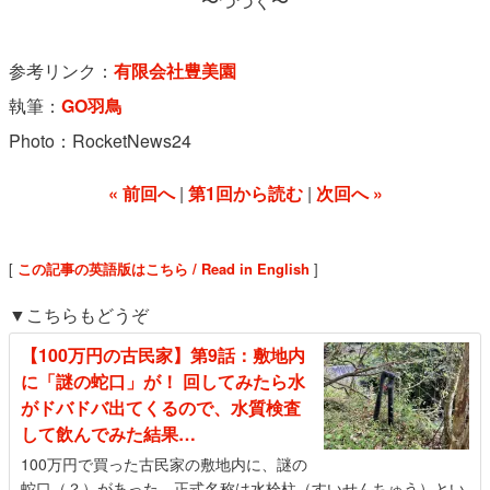
〜つづく〜
参考リンク：
有限会社豊美園
執筆：
GO羽鳥
Photo：RocketNews24
« 前回へ
第1回から読む
次回へ »
[
この記事の英語版はこちら / Read in English
]
▼こちらもどうぞ
【100万円の古民家】第9話：敷地内
に「謎の蛇口」が！ 回してみたら水
がドバドバ出てくるので、水質検査
して飲んでみた結果…
100万円で買った古民家の敷地内に、謎の
蛇口（？）があった。正式名称は水栓柱（すいせんちゅう）とい