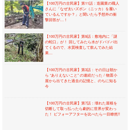
【100万円の古民家】第11話：造園業の職人
さんに「なぜ太いズボン（ニッカ）を履い
ているんですか？」と聞いたら予想外の衝
撃回答が…！
【100万円の古民家】第9話：敷地内に「謎
の蛇口」が！ 回してみたら水がドバドバ出
てくるので、水質検査して飲んでみた結
果…
【100万円の古民家】第3話：その日は朝か
ら “ありえないこと” の連続だった / 物置小
屋から出てきた過去の記憶と、のちに知る
今
【100万円の古民家】第7話：壊れた屋根を
切断して取っ払ったら劇的に世界が変わっ
た！ ビフォーアフターを比べたら一目瞭然!!