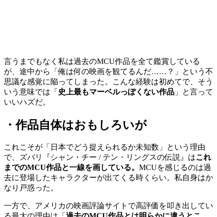
言うまでもなく私は過去のMCU作品を全て鑑賞している
が、途中から「俺は何の映画を観てるんだ……？」という不
思議な感覚に陥ってしまった。こんな経験は初めてで、そう
いう意味では「
史上最もマーベルっぽくない作品
」と言って
いいハズだ。
・作品自体はおもしろいが
これこそが「日本でどう捉えられるか未知数」という理由
で、ズバリ『シャン・チー / テン・リングスの伝説』は
これ
までのMCU作品と一線を画している。
MCUを感じるのは過
去に登場したキャラクターが出てくる時くらい。私自身はか
なり戸惑った。
一方で、アメリカの映画評論サイトで高評価を叩き出してい
る最大の理由は「
過去のMCU作品とは明らかに違うとこ