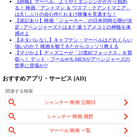
【朗報】マーベル、ようやくエンジンがかかり始め
る！ 映画「アントマン ＆ ワスプ：クアントマニア」
は久しぶりの会心作!! おまけ映像を見逃すな！
【追記あり】映画「ジョーカー」の日米同時公開が決
定 / アベンジャーズとはまた違うアメコミの神髄を体
感せよ
【ネタバレなし】キャプテン・マーベルはどれくらい
強いのか？ 映画を観てきたからコッソリ教える
【マジかよ】ディズニーが「21世紀フォックス」を買
収へ！ デッド・プールやX-MENがアベンジャーズの
世界に登場か!?
おすすめアプリ・サービス [AD]