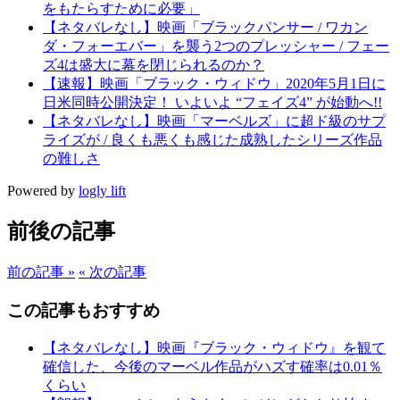
をもたらすために必要」
【ネタバレなし】映画「ブラックパンサー / ワカン
ダ・フォーエバー」を襲う2つのプレッシャー / フェー
ズ4は盛大に幕を閉じられるのか？
【速報】映画「ブラック・ウィドウ」2020年5月1日に
日米同時公開決定！ いよいよ “フェイズ4” が始動へ!!
【ネタバレなし】映画「マーベルズ」に超ド級のサプ
ライズが / 良くも悪くも感じた成熟したシリーズ作品
の難しさ
Powered by
logly lift
前後の記事
前の記事 »
« 次の記事
この記事もおすすめ
【ネタバレなし】映画『ブラック・ウィドウ』を観て
確信した、今後のマーベル作品がハズす確率は0.01％
くらい