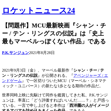
ロケットニュース24
【問題作】MCU最新映画『シャン・チ
ー / テン・リングスの伝説』は「史上
最もマーベルっぽくない作品」である
P.K.サンジュン
2021年8月28日
2021年9月3日（金）、マーベル最新作『
シャン・チー / テ
ン・リングスの伝説
』が公開される。『
アベンジャーズ / エ
ンドゲーム
』で一区切りついたMCU（マーベル・シネマテ
ィック・ユニバース）の新たな1歩となる期待の作品だ。
世界同時上映に先駆けて同作を鑑賞してきた私、P.K.サンジ
ュンは、率直に「どう評価すればいいんだ……？」と戸惑っ
ている。一言で申し上げると本作は「
西洋圏の人がイメージ
するアジアを詰め込みまくった作品
」であろう。