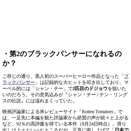
・第2のブラックパンサーになれるの
か？
ご存じの通り、黒人初のスーパーヒーロー作品となった「
ブ
ラックパンサー
」は記録的な大ヒットを叩き出しており、マ
ーベル的には「シャン・チー」で
2匹目のドジョウ
を狙いた
いのだろう。その意気込みが『シャン・チー / テン・リング
スの伝説』には溢れまくっていた。
映画評論家による米レビューサイト「Rotten Tomatoes」で
は、一足先に本編を観た評論家から絶賛の声が続々と上がる
など、92％の高評価を得ている本作（8月24日時点）。滑り
出しは上々といったところだが、正直に申し上げて「
日本で