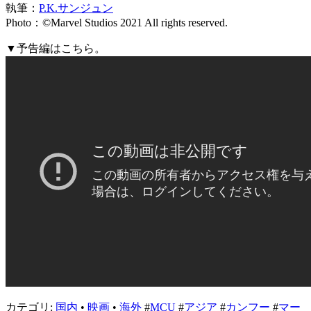
執筆：
P.K.サンジュン
Photo：©Marvel Studios 2021 All rights reserved.
▼予告編はこちら。
カテゴリ:
国内
•
映画
•
海外
#
MCU
#
アジア
#
カンフー
#
マー