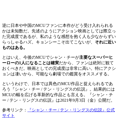
逆に日本や中国のMCUファンに本作がどう受け入れられる
かは未知数だ。先述のようにアクション映画としては際立っ
た完成度であるが、私のような感想を抱く人も少なからずい
らっしゃるハズ。キョンシーこそ出てこないが、
それに近い
ものはある。
とはいえ、今後のMCUでシャン・チーが
主要なスーパーヒ
ーローの1人になることは確実
だから、ファンは絶対に観て
おくべきだ。映画としての完成度は非常に高い。特にアクシ
ョンは凄いから、可能なら劇場での鑑賞をオススメする。
というわけで、日本では異色のMCU作品と捉えられるであ
ろう『シャン・チー / テン・リングスの伝説』。結果的には
MCUの幅を広げる革新的な作品とも言える。『シャン・チ
ー / テン・リングスの伝説』は2021年9月3日（金）公開だ。
参考リンク：
『シャン・チー / テン・リングスの伝説』公式
サイト