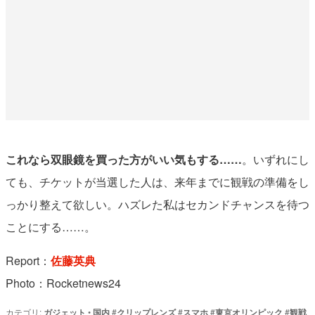
これなら双眼鏡を買った方がいい気もする……
。いずれにし
ても、チケットが当選した人は、来年までに観戦の準備をし
っかり整えて欲しい。ハズレた私はセカンドチャンスを待つ
ことにする……。
Report：
佐藤英典
Photo：Rocketnews24
カテゴリ:
ガジェット
•
国内
#
クリップレンズ
#
スマホ
#
東京オリンピック
#
観戦