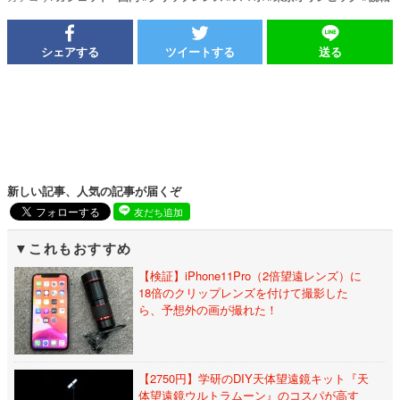
シェアする
ツイートする
送る
新しい記事、人気の記事が届くぞ
友だち追加
これもおすすめ
【検証】iPhone11Pro（2倍望遠レンズ）に
18倍のクリップレンズを付けて撮影した
ら、予想外の画が撮れた！
【2750円】学研のDIY天体望遠鏡キット『天
体望遠鏡ウルトラムーン』のコスパが高す