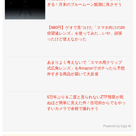
ぎる / 月末のブルームーン観測に良さそう
【980円】ゲオで見つけた「スマホ向けの20
倍望遠レンズ」を使ってみた…いや、頑張
ったけど使えなかった
あまりよく考えないで「スマホ用クリップ
式広角レンズ」をAmazonでポチったら予想
外すぎる商品が届いて大反省
5万年ぶり＆二度と見られないZTF彗星が死
ぬほど簡単に見えた件 / 住宅街からでもやっ
すいカメラで余裕で撮れそう
Powered by
logly lift