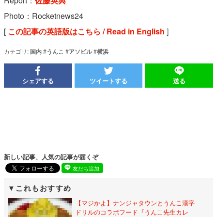
Report：
佐藤英典
Photo：Rocketnews24
[
この記事の英語版はこちら / Read in English
]
カテゴリ:
国内
#
うんこ
#
アソビル
#
横浜
シェアする
ツイートする
送る
新しい記事、人気の記事が届くぞ
友だち追加
これもおすすめ
【マジかよ】ナンジャタウンとうんこ漢字
ドリルのコラボフード『うんこ先生カレ