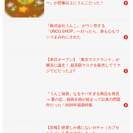
ー』が想像以上にうんこだった！
『株式会社うんこ』 がウン営する
「UNCO.SHOP」へ行ったら、身も心もウ
ンコまみれにされた
【本日オープン】「東京マスクランド」が
横浜に誕生！ 超高額マスクを販売しててマ
ジでビビったよ!!
『うんこ福袋』なるヤバすぎる商品を発見
→ 案の定…福袋企画が始まって以来の問題
作だった / 2025年福袋特集
【悲報】絶望しか感じないガチャ（カプセ
ルトイ）を見つけてしまった……