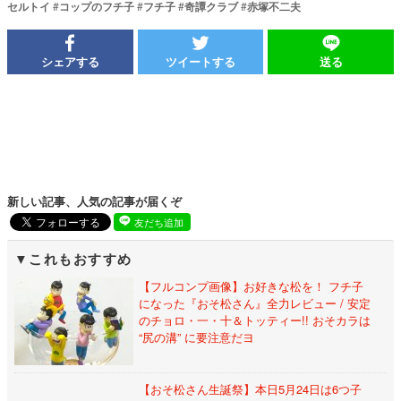
セルトイ
#
コップのフチ子
#
フチ子
#
奇譚クラブ
#
赤塚不二夫
シェアする
ツイートする
送る
新しい記事、人気の記事が届くぞ
友だち追加
これもおすすめ
【フルコンプ画像】お好きな松を！ フチ子
になった『おそ松さん』全力レビュー / 安定
のチョロ・一・十＆トッティー!! おそカラは
“尻の溝” に要注意だヨ
【おそ松さん生誕祭】本日5月24日は6つ子