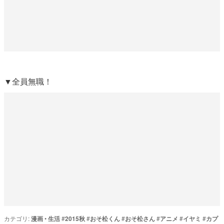
▼全員無職！
カテゴリ:
漫画
•
生活
#
2015秋
#
おそ松くん
#
おそ松さん
#
アニメ
#
イヤミ
#
カプ