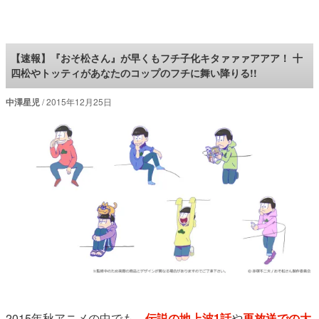
ロケットニュース24
【速報】『おそ松さん』が早くもフチ子化キタァァァアアア！ 十
四松やトッティがあなたのコップのフチに舞い降りる!!
中澤星児
2015年12月25日
2015年秋アニメの中でも、
伝説の地上波1話
や
再放送での大