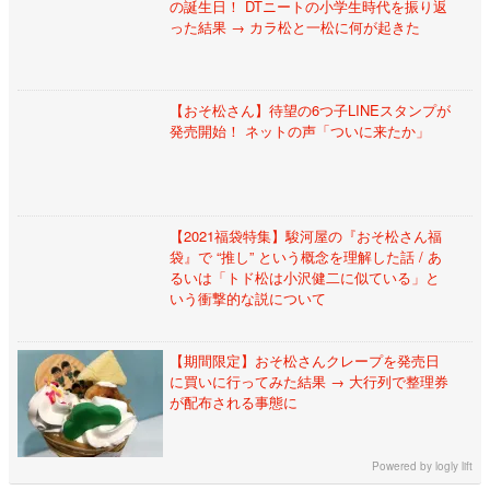
の誕生日！ DTニートの小学生時代を振り返
った結果 → カラ松と一松に何が起きた
【おそ松さん】待望の6つ子LINEスタンプが
発売開始！ ネットの声「ついに来たか」
【2021福袋特集】駿河屋の『おそ松さん福
袋』で “推し” という概念を理解した話 / あ
るいは「トド松は小沢健二に似ている」と
いう衝撃的な説について
【期間限定】おそ松さんクレープを発売日
に買いに行ってみた結果 → 大行列で整理券
が配布される事態に
Powered by
logly lift