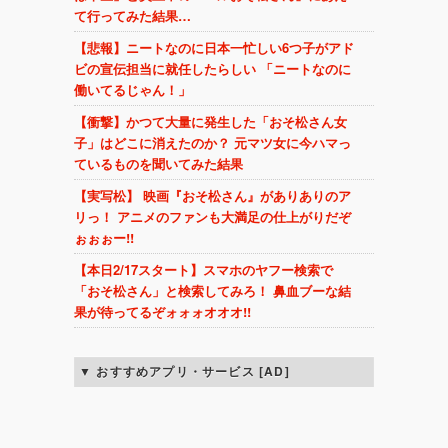
て行ってみた結果…
【悲報】ニートなのに日本一忙しい6つ子がアド
ビの宣伝担当に就任したらしい 「ニートなのに
働いてるじゃん！」
【衝撃】かつて大量に発生した「おそ松さん女
子」はどこに消えたのか？ 元マツ女に今ハマっ
ているものを聞いてみた結果
【実写松】 映画『おそ松さん』がありありのア
リっ！ アニメのファンも大満足の仕上がりだぞ
ぉぉぉー!!
【本日2/17スタート】スマホのヤフー検索で
「おそ松さん」と検索してみろ！ 鼻血ブーな結
果が待ってるぞォォォオオオ!!
おすすめアプリ・サービス [AD]