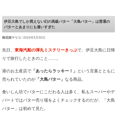
ロケットニュース24
伊豆大島でしか買えない幻の高級バター「大島バター」は普通の
バターとあまりにも違いすぎた
御花畑マリコ
2024年5月30日
先日、
東海汽船の弾丸ミステリーきっぷ
で、伊豆大島に日帰
りで旅行したときのこと……。
港のお土産店で
「あったらラッキー！」
という言葉とともに
売られていたのが
「大島バター」
なる商品。
食いしん坊でバターにこだわる人は多く、私もスーパーやデ
パートではバター売り場をよくチェックするのだが、「大島
バター」は初めて見た。