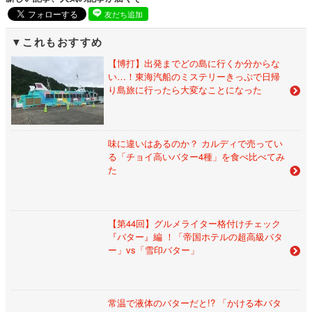
友だち追加
これもおすすめ
【博打】出発までどの島に行くか分からな
い…！東海汽船のミステリーきっぷで日帰
り島旅に行ったら大変なことになった
味に違いはあるのか？ カルディで売ってい
る「チョイ高いバター4種」を食べ比べてみ
た
【第44回】グルメライター格付けチェック
『バター』編 ！「帝国ホテルの超高級バタ
ー」vs「雪印バター」
常温で液体のバターだと!? 「かける本バタ