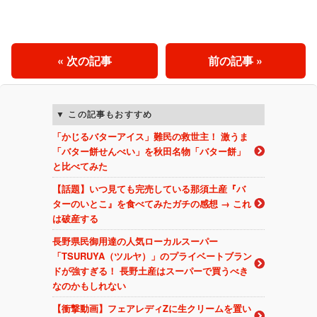
« 次の記事
前の記事 »
この記事もおすすめ
「かじるバターアイス」難民の救世主！ 激うま
「バター餅せんべい」を秋田名物「バター餅」
と比べてみた
【話題】いつ見ても完売している那須土産『バ
ターのいとこ』を食べてみたガチの感想 → これ
は破産する
長野県民御用達の人気ローカルスーパー
「TSURUYA（ツルヤ）」のプライベートブラン
ドが強すぎる！ 長野土産はスーパーで買うべき
なのかもしれない
【衝撃動画】フェアレディZに生クリームを置い