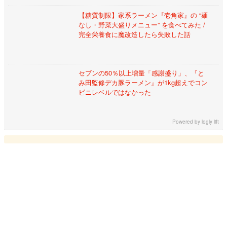
【糖質制限】家系ラーメン『壱角家』の “麺
なし・野菜大盛りメニュー” を食べてみた /
完全栄養食に魔改造したら失敗した話
セブンの50％以上増量「感謝盛り」、『と
み田監修デカ豚ラーメン』が1kg超えでコン
ビニレベルではなかった
Powered by
logly lift