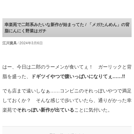
ロケットニュース24
幸楽苑で二郎系みたいな新作が始まってた / 「メガたんめん」の背
脂にんにく野菜はガチ
江川資具
2024年3月6日
はー、今日は二郎のラーメンが食いてぇ！ ガーリックと背
脂を盛った、
ドギツイやつで腹いっぱいになりてぇ……!!
でも店まで遠いしなぁ……コンビニのそれっぽいやつで満足
しておくか？ そんな感じで歩いていたら、通りがかった幸
楽苑で
それっぽい新作が出ている
ことに気付いた。