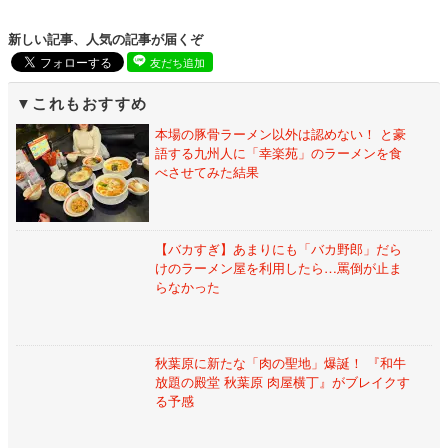
新しい記事、人気の記事が届くぞ
友だち追加
これもおすすめ
本場の豚骨ラーメン以外は認めない！ と豪
語する九州人に「幸楽苑」のラーメンを食
べさせてみた結果
【バカすぎ】あまりにも「バカ野郎」だら
けのラーメン屋を利用したら…罵倒が止ま
らなかった
秋葉原に新たな「肉の聖地」爆誕！ 『和牛
放題の殿堂 秋葉原 肉屋横丁』がブレイクす
る予感