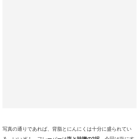
写真の通りであれば、背脂とにんにくは十分に盛られてい
る。いいぞ！ フレーバーは
塩と味噌の2択
。今回は塩にす