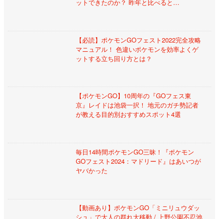
ットできたのか？ 昨年と比べると…
【必読】ポケモンGOフェスト2022完全攻略
マニュアル！ 色違いポケモンを効率よくゲ
ットする立ち回り方とは？
【ポケモンGO】10周年の『GOフェス東
京』レイドは池袋一択！ 地元のガチ勢記者
が教える目的別おすすめスポット4選
毎日14時間ポケモンGO三昧！『ポケモン
GOフェスト2024：マドリード』はあいつが
ヤバかった
【動画あり】ポケモンGO「ミニリュウダッ
シュ」で大人の群れ大移動 / 上野公園不忍池