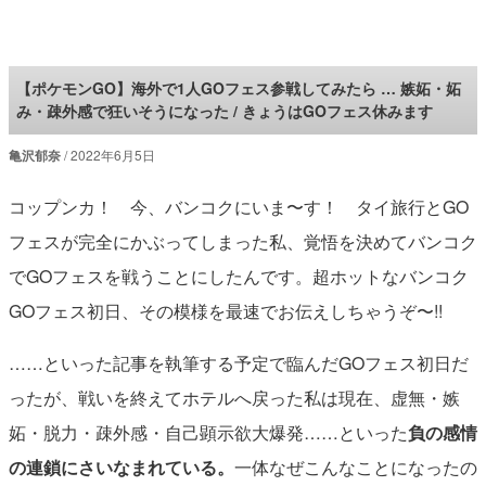
ロケットニュース24
【ポケモンGO】海外で1人GOフェス参戦してみたら … 嫉妬・妬
み・疎外感で狂いそうになった / きょうはGOフェス休みます
亀沢郁奈
2022年6月5日
コップンカ！ 今、バンコクにいま〜す！ タイ旅行とGO
フェスが完全にかぶってしまった私、覚悟を決めてバンコク
でGOフェスを戦うことにしたんです。超ホットなバンコク
GOフェス初日、その模様を最速でお伝えしちゃうぞ〜!!
……といった記事を執筆する予定で臨んだGOフェス初日だ
ったが、戦いを終えてホテルへ戻った私は現在、虚無・嫉
妬・脱力・疎外感・自己顕示欲大爆発……といった
負の感情
の連鎖にさいなまれている。
一体なぜこんなことになったの