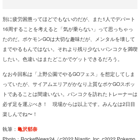
別に疲労困憊ってほどでもないのだが、また1人でデパート
16周することを考えると「気が乗らない」って思っちゃっ
たのだ。ポケモンGOは大切な趣味だが、メンタルを壊して
までやるもんではない。それより残り少ないバンコクを満喫
したい。色違いはまたどこかでゲットできるだろう。
なお今回私は「上野公園でやるGOフェス」を想定してしま
っていたが、サイアムエリアがかなり上質なポケGOスポッ
トであることは間違いない。バンコクを訪れたトレーナーは
必ず足を運ぶべき！ 現場からは以上です。みんなは2日目
楽しんでね〜！
執筆：
亀沢郁奈
Photo：RocketNews24. / c2022 Niantic, Inc. c2022 Pokemo