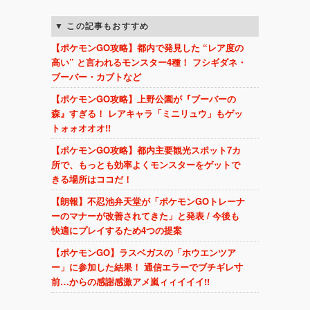
この記事もおすすめ
【ポケモンGO攻略】都内で発見した “レア度の
高い” と言われるモンスター4種！ フシギダネ・
ブーバー・カブトなど
【ポケモンGO攻略】上野公園が『ブーバーの
森』すぎる！ レアキャラ「ミニリュウ」もゲッ
トォォオオオ!!
【ポケモンGO攻略】都内主要観光スポット7カ
所で、もっとも効率よくモンスターをゲットで
きる場所はココだ！
【朗報】不忍池弁天堂が「ポケモンGOトレーナ
ーのマナーが改善されてきた」と発表 / 今後も
快適にプレイするため4つの提案
【ポケモンGO】ラスベガスの「ホウエンツア
ー」に参加した結果！ 通信エラーでブチギレ寸
前…からの感謝感激アメ嵐ィィイイイ!!