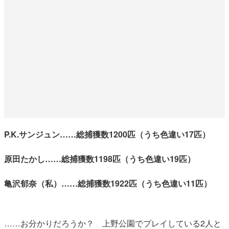
P.K.サンジュン……総捕獲数1200匹（うち色違い17匹）
原田たかし……総捕獲数1198匹（うち色違い19匹）
亀沢郁奈（私）……総捕獲数1922匹（うち色違い11匹）
……お分かりだろうか？ 上野公園でプレイしている2人と