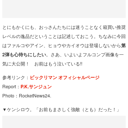
とにもかくにも、おっさんたちには迷うことなく箱買い推奨
レベルの逸品だということは記述しておこう。ちなみに今回
はファルコやアイン、ヒョウやカイオウは登場しないから
第
2弾も心待ちにしたい
。さあ、いよいよフルコンプ画像を一
気に大公開！ お前はもう泣いている!!
参考リンク：
ビックリマン オフィシャルページ
Report：
P.K.サンジュン
Photo：RocketNews24.
▼ケンシロウ。「お前もまさしく強敵（とも）だった！」