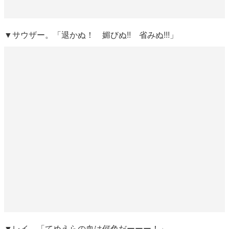
▼サウザー。「退かぬ！ 媚びぬ!! 省みぬ!!!」
▼レイ。「てめえらの血は何色だーーー！」