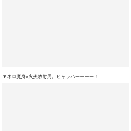
▼ネロ魔身×火炎放射男。ヒャッハーーーー！