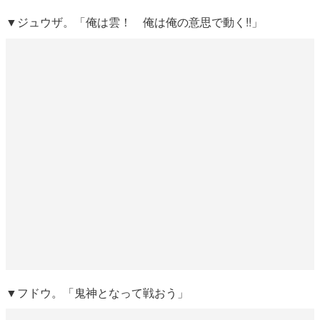
▼ジュウザ。「俺は雲！ 俺は俺の意思で動く!!」
▼フドウ。「鬼神となって戦おう」