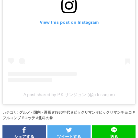
View this post on Instagram
A post shared by P.K.サンジュン (@p.k.sanjun)
カテゴリ:
グルメ
•
国内
•
漫画
#
1980年代
#
ビックリマン
#
ビックリマンチョコ
#
フルコンプ
#
ロッテ
#
北斗の拳
シェアする
ツイートする
送る