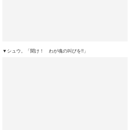
▼シュウ。「聞け！ わが魂の叫びを!!」