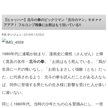
ロケットニュース24
【ヒャッハー】北斗の拳のビックリマン「北斗のマン」キタァァ
アアア！ フルコンプ画像にお前はもう泣いている!!
P.K.サンジュン
2016年1月26日
1980年代に連載が始まり、漫画史に燦然（さんぜん）と輝
く普及の名作・
北斗の拳
。「お前はもう死んでいる」「我が
生涯に一片の悔いなし」「お前もまさしく強敵（とも）だっ
た」に代表されるよう、北斗の拳を読んだことがある人なら
ば、同作に登場する男たちの生き様に影響を受けた人が多い
に違いない。
同じく1980年代。当時の少年たちの心を鷲掴みにし、一世