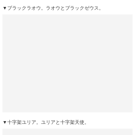
▼ブラックラオウ。ラオウとブラックゼウス。
▼十字架ユリア。ユリアと十字架天使。