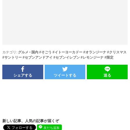
カテゴリ:
グルメ
•
国内
#
そごう
#
イトーヨーカドー
#
オランジーナ
#
クリスマス
#
サントリー
#
セブンアンドアイ
#
セブンイレブン
#
レモンジーナ
#
限定
シェアする
ツイートする
送る
新しい記事、人気の記事が届くぞ
友だち追加