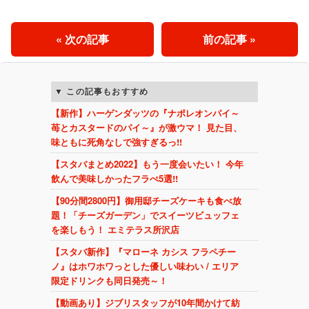
« 次の記事
前の記事 »
この記事もおすすめ
【新作】ハーゲンダッツの『ナポレオンパイ～
苺とカスタードのパイ～』が激ウマ！ 見た目、
味ともに死角なしで強すぎるっ!!
【スタバまとめ2022】もう一度会いたい！ 今年
飲んで美味しかったフラぺ5選!!
【90分間2800円】御用邸チーズケーキも食べ放
題！「チーズガーデン」でスイーツビュッフェ
を楽しもう！ エミテラス所沢店
【スタバ新作】『マローネ カシス フラペチー
ノ』はホワホワっとした優しい味わい / エリア
限定ドリンクも同日発売～！
【動画あり】ジブリスタッフが10年間かけて紡