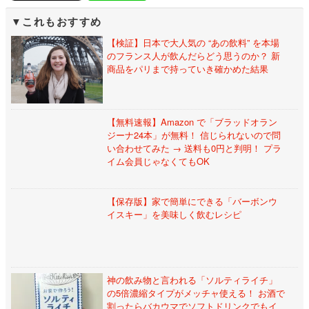
これもおすすめ
【検証】日本で大人気の “あの飲料” を本場
のフランス人が飲んだらどう思うのか？ 新
商品をパリまで持っていき確かめた結果
【無料速報】Amazon で「ブラッドオラン
ジーナ24本」が無料！ 信じられないので問
い合わせてみた → 送料も0円と判明！ プラ
イム会員じゃなくてもOK
【保存版】家で簡単にできる「バーボンウ
イスキー」を美味しく飲むレシピ
神の飲み物と言われる「ソルティライチ」
の5倍濃縮タイプがメッチャ使える！ お酒で
割ったらバカウマでソフトドリンクでもイ