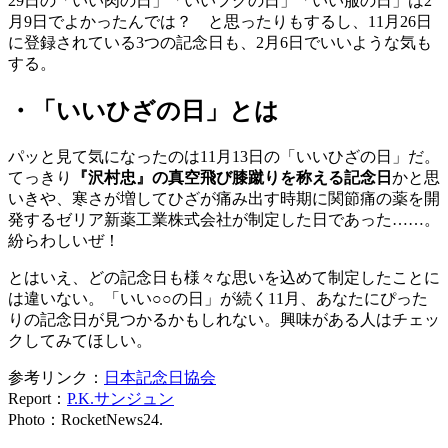
29日の「いい肉の日」「いいフグの日」「いい服の日」は2
月9日でよかったんでは？ と思ったりもするし、11月26日
に登録されている3つの記念日も、2月6日でいいような気も
する。
・「いいひざの日」とは
パッと見て気になったのは11月13日の「いいひざの日」だ。
てっきり
『沢村忠』の真空飛び膝蹴りを称える記念日
かと思
いきや、寒さが増してひざが痛み出す時期に関節痛の薬を開
発するゼリア新薬工業株式会社が制定した日であった……。
紛らわしいぜ！
とはいえ、どの記念日も様々な思いを込めて制定したことに
は違いない。「いい○○の日」が続く11月、あなたにぴった
りの記念日が見つかるかもしれない。興味がある人はチェッ
クしてみてほしい。
参考リンク：
日本記念日協会
Report：
P.K.サンジュン
Photo：RocketNews24.