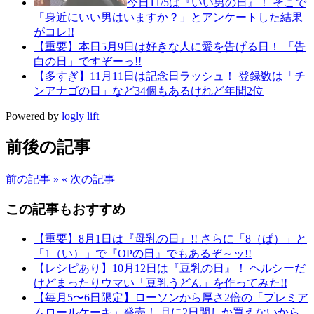
今日11/5は『いい男の日』！ そこで
「身近にいい男はいますか？」とアンケートした結果
がコレ!!
【重要】本日5月9日は好きな人に愛を告げる日！ 「告
白の日」ですぞーっ!!
【多すぎ】11月11日は記念日ラッシュ！ 登録数は「チ
ンアナゴの日」など34個もあるけれど年間2位
Powered by
logly lift
前後の記事
前の記事 »
« 次の記事
この記事もおすすめ
【重要】8月1日は『母乳の日』!! さらに「8（ぱ）」と
「1（い）」で『OPの日』でもあるぞ～ッ!!
【レシピあり】10月12日は『豆乳の日』！ ヘルシーだ
けどまったりウマい「豆乳うどん」を作ってみた!!
【毎月5〜6日限定】ローソンから厚さ2倍の「プレミア
ムロールケーキ」発売！ 月に2日間しか買えないから