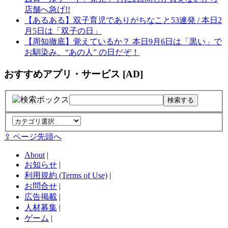
店舗へ急げ!!
【あるある】双子育児でありがちなこと53連発 / 本日2
月5日は「双子の日」
【周知徹底】覚えているか？ 本日9月6日は「黒い」で
お馴染み、“あの人” の日だぞ！
おすすめアプリ・サービス [AD]
⇪ ページ先頭へ
About
|
お知らせ
|
利用規約 (Terms of Use)
|
お問合せ
|
広告掲載
|
人材募集
|
ゲーム
|