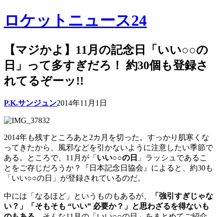
ロケットニュース24
【マジかよ】11月の記念日「いい○○の
日」って多すぎだろ！ 約30個も登録さ
れてるぞーッ!!
P.K.サンジュン
2014年11月1日
2014年も残すところあと2カ月を切った。すっかり肌寒くな
ってきたから、風邪などを引かないように注意したい季節で
ある。ところで、11月が「
いい○○の日
」ラッシュであるこ
とをご存じだろうか？『日本記念日協会』によると、約30も
「いい○○の日」が登録されているのだ。
中には「なるほど」というものもあるが、
「強引すぎじゃな
い？」「そもそも “いい” 必要か？」と思わざるを得ないも
のもある
。そんな11月の「いい○○の日」をまとめてご紹介